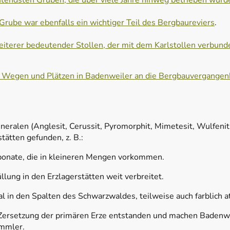
utendsten Gruben, die über viele Jahre hinweg betrieben wurd
 Grube war ebenfalls ein wichtiger Teil des Bergbaureviers
.
weiterer bedeutender Stollen, der mit dem Karlstollen verbun
 Wegen und Plätzen in Badenweiler an die Bergbauvergangen
eralen (Anglesit, Cerussit, Pyromorphit, Mimetesit, Wulfeni
ätten gefunden, z. B.:
bonate, die in kleineren Mengen vorkommen.
llung in den Erzlagerstätten weit verbreitet.
l in den Spalten des Schwarzwaldes, teilweise auch farblich at
 Zersetzung der primären Erze entstanden und machen Badenwe
ammler.