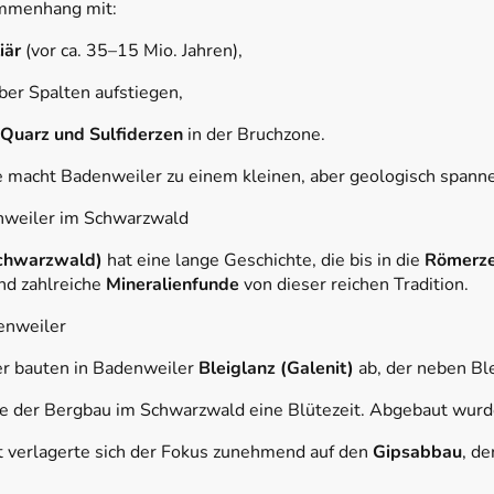
ammenhang mit:
iär
(vor ca. 35–15 Mio. Jahren),
er Spalten aufstiegen,
, Quarz und Sulfiderzen
in der Bruchzone.
 macht Badenweiler zu einem kleinen, aber geologisch spanne
nweiler im Schwarzwald
Schwarzwald)
hat eine lange Geschichte, die bis in die
Römerze
nd zahlreiche
Mineralienfunde
von dieser reichen Tradition.
enweiler
er bauten in Badenweiler
Bleiglanz (Galenit)
ab, der neben Ble
ebte der Bergbau im Schwarzwald eine Blütezeit. Abgebaut wur
t verlagerte sich der Fokus zunehmend auf den
Gipsabbau
, de