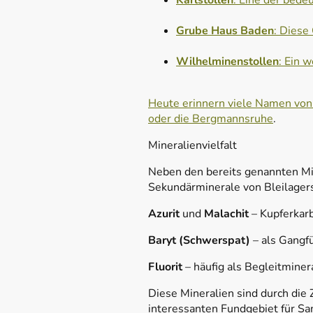
Karlstollen
: Eine der bede
Grube Haus Baden
: Diese
Wilhelminenstollen
: Ein 
Heute erinnern viele Namen von
oder die Bergmannsruhe
.
Mineralienvielfalt
Neben den bereits genannten Min
Sekundärminerale von Bleilagerst
Azurit
und
Malachit
– Kupferkar
Baryt (Schwerspat)
– als Gangfü
Fluorit
– häufig als Begleitminera
Diese Mineralien sind durch die
interessanten Fundgebiet für S