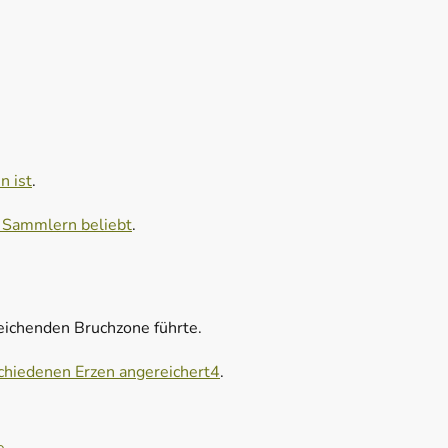
n ist
.
i Sammlern beliebt
.
reichenden Bruchzone führte.
schiedenen Erzen angereichert
4
.