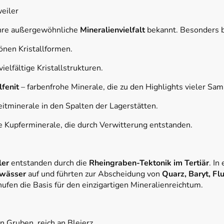
eiler
 ihre außergewöhnliche
Mineralienvielfalt
bekannt. Besonders b
hönen Kristallformen.
vielfältige Kristallstrukturen.
fenit
– farbenfrohe Minerale, die zu den Highlights vieler S
itminerale in den Spalten der Lagerstätten.
 Kupferminerale, die durch Verwitterung entstanden.
ler
entstanden durch die
Rheingraben-Tektonik im Tertiär
. In
lwässer
auf und führten zur Abscheidung von
Quarz, Baryt, Fl
ufen die Basis für den einzigartigen Mineralienreichtum.
n Gruben, reich an Bleierz.