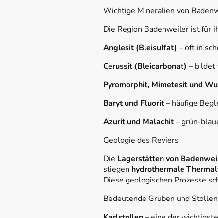
Wichtige Mineralien von Badenw
Die Region Badenweiler ist für
Anglesit (Bleisulfat)
– oft in sc
Cerussit (Bleicarbonat)
– bildet 
Pyromorphit, Mimetesit und Wul
Baryt und Fluorit
– häufige Begle
Azurit und Malachit
– grün-blaue
Geologie des Reviers
Die
Lagerstätten von Badenwei
stiegen
hydrothermale Therma
Diese geologischen Prozesse sch
Bedeutende Gruben und Stollen
Karlstollen
– eine der wichtigste